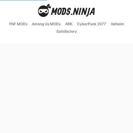
FNF MODs
Among Us MODs
ARK
CyberPunk 2077
Valheim
Satisfactory