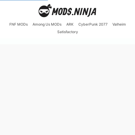
FNF MODs
Among Us MODs
ARK
CyberPunk 2077
Valheim
Satisfactory