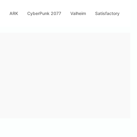
s
ARK
CyberPunk 2077
Valheim
Satisfactory