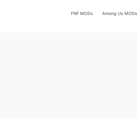
FNF MODs
Among Us MOD