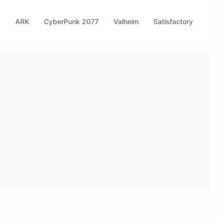
s
ARK
CyberPunk 2077
Valheim
Satisfactory