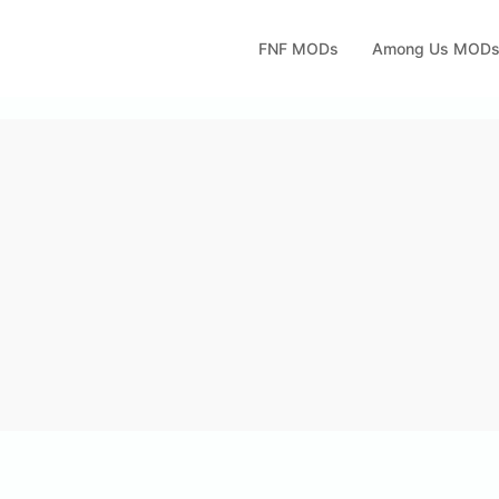
FNF MODs
Among Us MOD