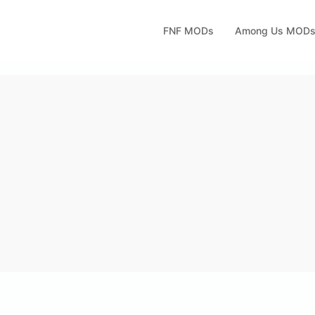
FNF MODs
Among Us MOD