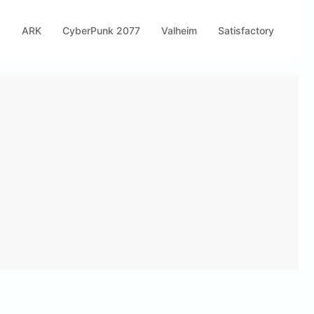
s
ARK
CyberPunk 2077
Valheim
Satisfactory