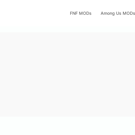
FNF MODs
Among Us MOD