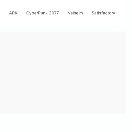
s
ARK
CyberPunk 2077
Valheim
Satisfactory