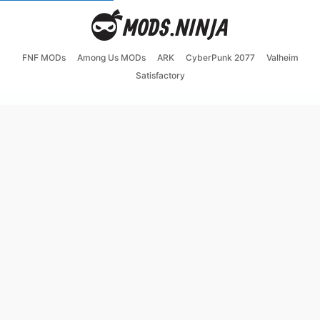
FNF MODs
Among Us MODs
ARK
CyberPunk 2077
Valheim
Satisfactory