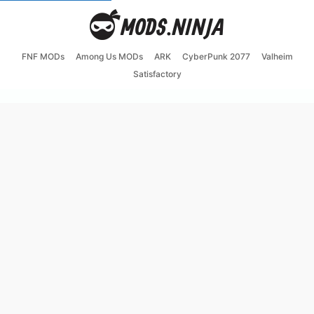
FNF MODs
Among Us MODs
ARK
CyberPunk 2077
Valheim
Satisfactory