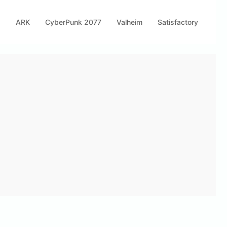
s
ARK
CyberPunk 2077
Valheim
Satisfactory