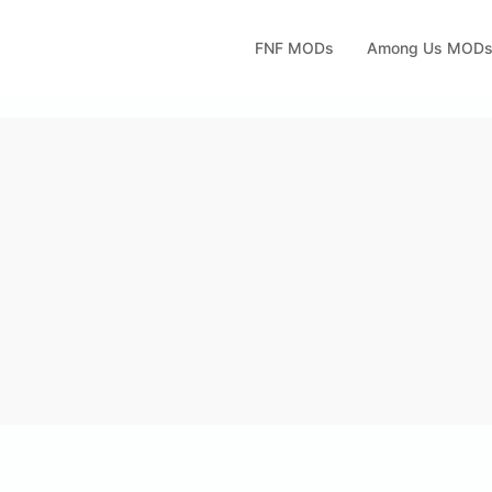
FNF MODs
Among Us MOD